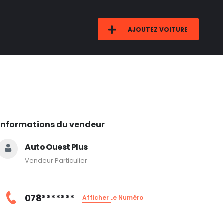
AJOUTEZ VOITURE
Informations du vendeur
Auto Ouest Plus
Vendeur Particulier
078*******
Afficher Le Numéro