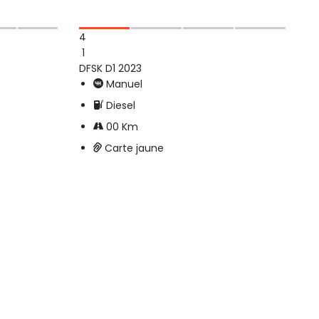
4
1
DFSK D1 2023
Manuel
Diesel
00 Km
Carte jaune