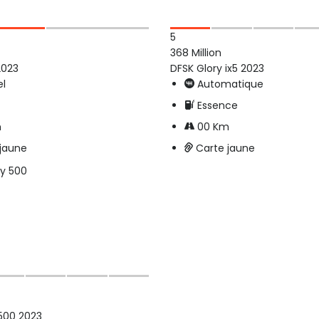
5
368 Million
2023
DFSK Glory ix5 2023
l
Automatique
Essence
m
00 Km
 jaune
Carte jaune
 500 2023