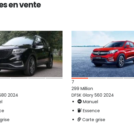
es en vente
Voitures
Concessionnaires
Pièces
Plus
7
299 Million
 580 2024
DFSK Glory 560 2024
l
Manuel
ce
Essence
grise
Carte grise