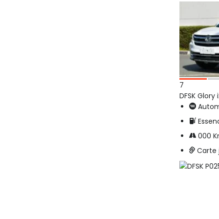
7
DFSK Glory 
Autom
Essen
000 
Carte