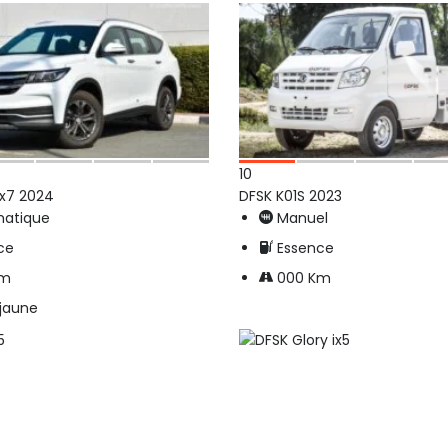
10
ix7 2024
DFSK K01S 2023
atique
Manuel
ce
Essence
Km
000 Km
 jaune