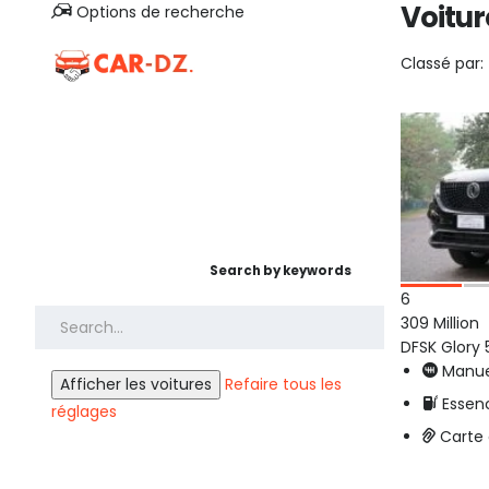
Voitur
Options de recherche
Classé par:
Search by keywords
6
309 Million
DFSK Glory
Manue
Refaire tous les
Essen
réglages
Carte 