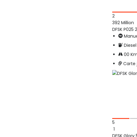
2
392 Million
DFSK P025 
Manue
Diesel
00 K
Carte
5
1
DFSK Glory