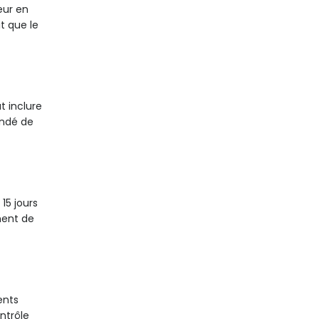
eur en
it que le
t inclure
andé de
15 jours
ment de
ents
ontrôle