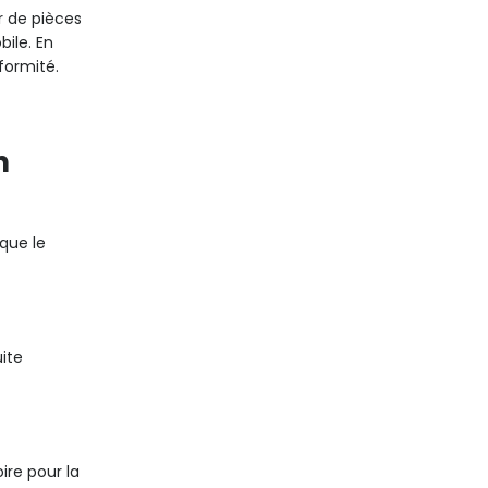
r de pièces
bile. En
formité.
n
que le
uite
ire pour la