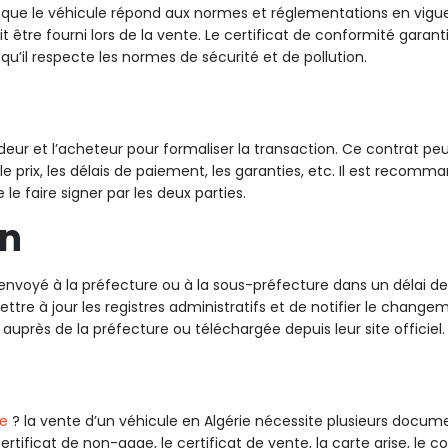
 que le véhicule répond aux normes et réglementations en vigu
oit être fourni lors de la vente. Le certificat de conformité garant
 qu’il respecte les normes de sécurité et de pollution.
deur et l’acheteur pour formaliser la transaction. Ce contrat peu
le prix, les délais de paiement, les garanties, etc. Il est recomm
e faire signer par les deux parties.
on
envoyé à la préfecture ou à la sous-préfecture dans un délai de 
re à jour les registres administratifs et de notifier le change
auprès de la préfecture ou téléchargée depuis leur site officiel.
le
? la vente d’un véhicule en Algérie nécessite plusieurs docum
ertificat de non-gage, le certificat de vente, la carte grise, le c