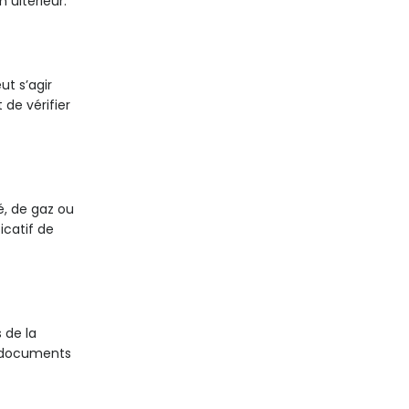
 ultérieur.
ut s’agir
 de vérifier
té, de gaz ou
icatif de
 de la
es documents