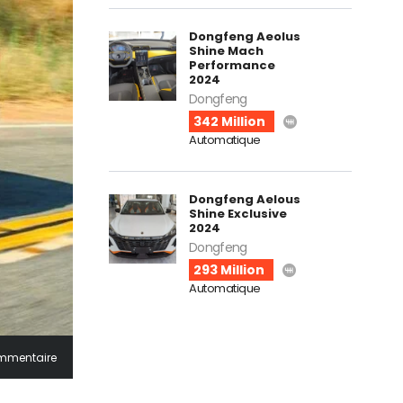
Dongfeng Aeolus
Shine Mach
Performance
2024
Dongfeng
342 Million
Automatique
Dongfeng Aelous
Shine Exclusive
2024
Dongfeng
293 Million
Automatique
mmentaire