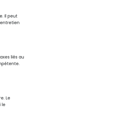
. Il peut
’entretien
axes liés au
ompétente.
re. Le
 le