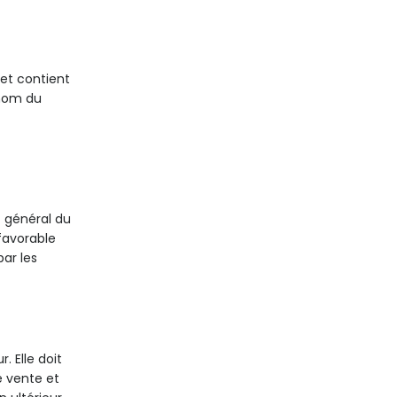
e et contient
 nom du
t général du
favorable
ar les
. Elle doit
e vente et