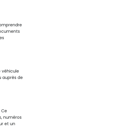
 comprendre
 documents
es
e véhicule
u auprès de
. Ce
es, numéros
ur et un