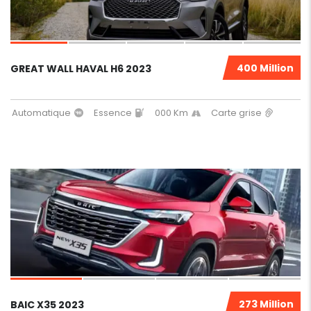
400 Million
GREAT WALL HAVAL H6 2023
Automatique
Essence
000 Km
Carte grise
4
273 Million
BAIC X35 2023