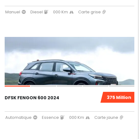
Manuel
Diesel
000 Km
Carte grise
6
375 Million
DFSK FENGON 600 2024
Automatique
Essence
000 Km
Carte jaune